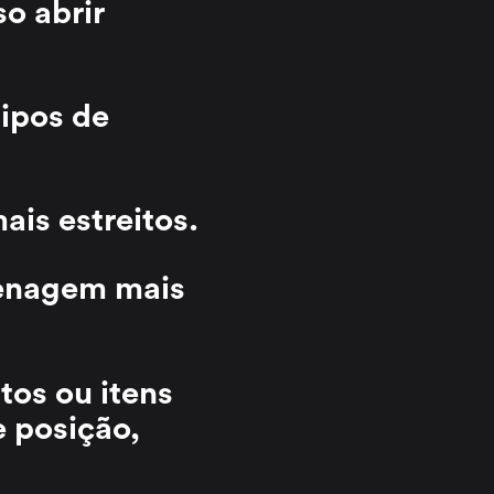
o abrir
tipos de
ais estreitos.
zenagem mais
tos ou itens
 posição,